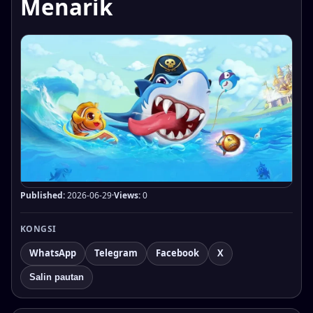
Menarik
Published:
2026-06-29
·
Views:
0
KONGSI
WhatsApp
Telegram
Facebook
X
Salin pautan