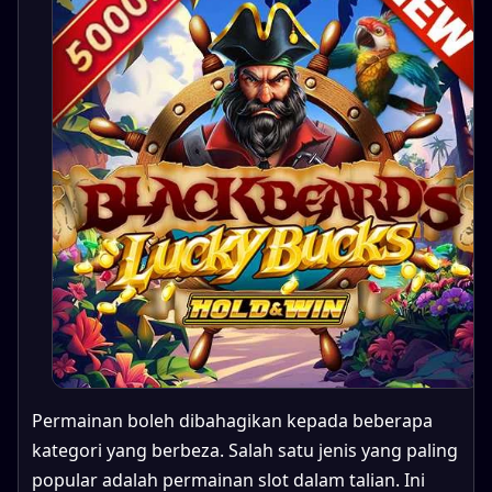
Permainan boleh dibahagikan kepada beberapa
kategori yang berbeza. Salah satu jenis yang paling
popular adalah permainan slot dalam talian. Ini