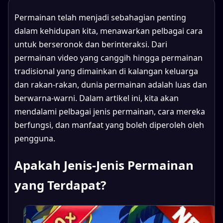
Permainan telah menjadi sebahagian penting
dalam kehidupan kita, menawarkan pelbagai cara
untuk berseronok dan berinteraksi. Dari
permainan video yang canggih hingga permainan
tradisional yang dimainkan di kalangan keluarga
dan rakan-rakan, dunia permainan adalah luas dan
berwarna-warni. Dalam artikel ini, kita akan
mendalami pelbagai jenis permainan, cara mereka
berfungsi, dan manfaat yang boleh diperoleh oleh
pengguna.
Apakah Jenis-Jenis Permainan
yang Terdapat?