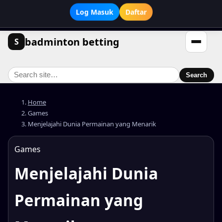
Log Masuk
Daftar
badminton betting
S
Search
Search
Home
Games
Menjelajahi Dunia Permainan yang Menarik
Games
Menjelajahi Dunia
Permainan yang