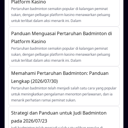
Platform Kasino
Pertaruhan badminton semakin popular di kalangan peminat
sukan, dengan pelbagai platform kasino menawarkan peluang
untuk terlibat dalam aksi menarik ini. Dalam
Panduan Menguasai Pertaruhan Badminton di
Platform Kasino
Pertaruhan badminton semakin popular di kalangan peminat
sukan, dengan pelbagai platform kasino menawarkan peluang
untuk terlibat dalam aksi menarik ini. Dalam
Memahami Pertaruhan Badminton: Panduan
Lengkap (2026/07/30)
Pertaruhan badminton telah menjadi salah satu cara yang popular
untuk meningkatkan pengalaman menonton perlawanan, dan ia
menarik perhatian ramai peminat sukan.
Strategi dan Panduan untuk Judi Badminton
pada 2026/07/23
Judi badminton telah menjadi salah satu pilihan popular di