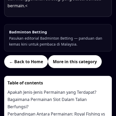
bermain.<
Badminton Betting
Pasukan editorial Badminton Betting — panduan dan
kemas kini untuk pembaca di Malaysia.
← Back to Home
More in this category
Table of contents
Apakah Jenis-Jenis Permainan yang Terdapat?
Bagaimana Permainan Slot Dalam Talian
Berfungsi?
Perbandingan Antara Permainan: Royal Fishing vs