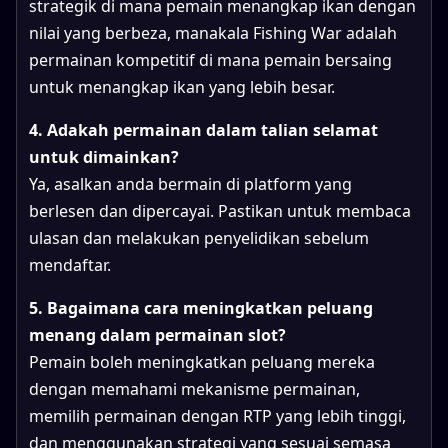
strategik di mana pemain menangkap ikan dengan
nilai yang berbeza, manakala Fishing War adalah
permainan kompetitif di mana pemain bersaing
untuk menangkap ikan yang lebih besar.
4. Adakah permainan dalam talian selamat
untuk dimainkan?
Ya, asalkan anda bermain di platform yang
berlesen dan dipercayai. Pastikan untuk membaca
ulasan dan melakukan penyelidikan sebelum
mendaftar.
5. Bagaimana cara meningkatkan peluang
menang dalam permainan slot?
Pemain boleh meningkatkan peluang mereka
dengan memahami mekanisme permainan,
memilih permainan dengan RTP yang lebih tinggi,
dan menggunakan strategi yang sesuai semasa