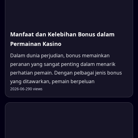
Manfaat dan Kelebihan Bonus dalam
Permainan Kasino
Dalam dunia perjudian, bonus memainkan
peranan yang sangat penting dalam menarik
perhatian pemain. Dengan pelbagai jenis bonus
yang ditawarkan, pemain berpeluan
2026-06-29
0 views