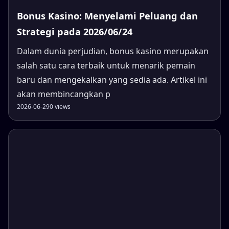
Bonus Kasino: Menyelami Peluang dan
Strategi pada 2026/06/24
Dalam dunia perjudian, bonus kasino merupakan
salah satu cara terbaik untuk menarik pemain
baru dan mengekalkan yang sedia ada. Artikel ini
akan membincangkan p
2026-06-29
0 views