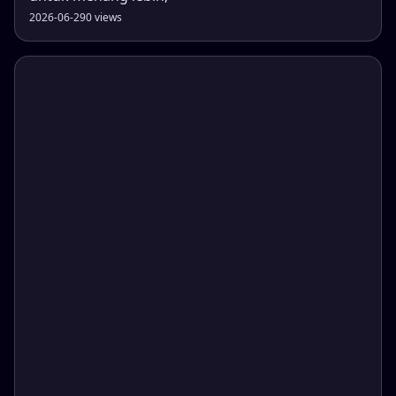
2026-06-29
0 views