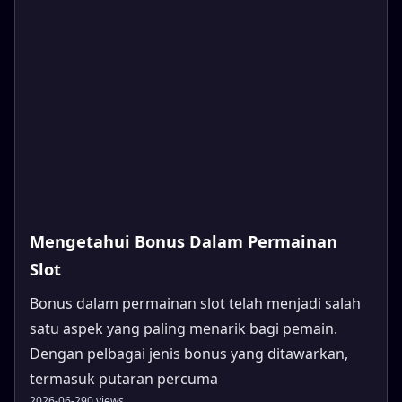
Mengetahui Bonus Dalam Permainan
Slot
Bonus dalam permainan slot telah menjadi salah
satu aspek yang paling menarik bagi pemain.
Dengan pelbagai jenis bonus yang ditawarkan,
termasuk putaran percuma
2026-06-29
0 views