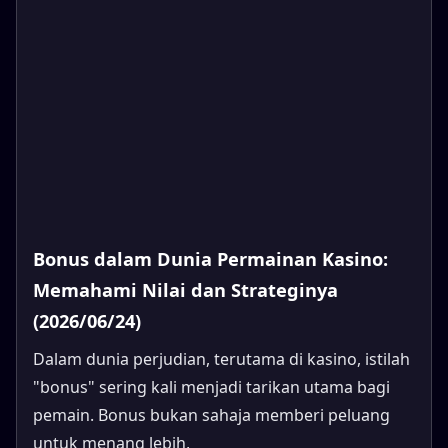
Bonus dalam Dunia Permainan Kasino:
Memahami Nilai dan Strateginya
(2026/06/24)
Dalam dunia perjudian, terutama di kasino, istilah
"bonus" sering kali menjadi tarikan utama bagi
pemain. Bonus bukan sahaja memberi peluang
untuk menang lebih,