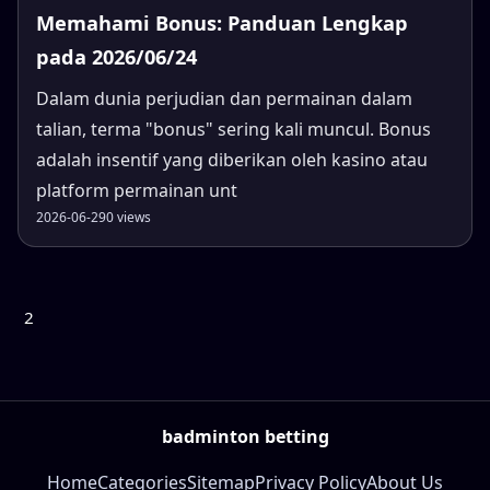
Memahami Bonus: Panduan Lengkap
pada 2026/06/24
Dalam dunia perjudian dan permainan dalam
talian, terma "bonus" sering kali muncul. Bonus
adalah insentif yang diberikan oleh kasino atau
platform permainan unt
2026-06-29
0 views
2
3
›
badminton betting
Home
Categories
Sitemap
Privacy Policy
About Us