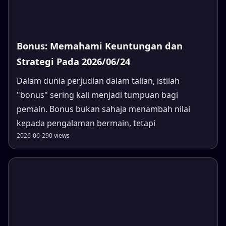
Bonus: Memahami Keuntungan dan
Strategi Pada 2026/06/24
Dalam dunia perjudian dalam talian, istilah
"bonus" sering kali menjadi tumpuan bagi
pemain. Bonus bukan sahaja menambah nilai
kepada pengalaman bermain, tetapi
2026-06-29
0 views