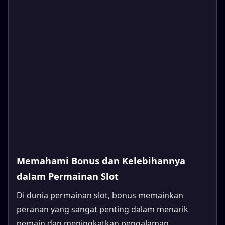
Memahami Bonus dan Kelebihannya
dalam Permainan Slot
Di dunia permainan slot, bonus memainkan
peranan yang sangat penting dalam menarik
pemain dan meningkatkan pengalaman