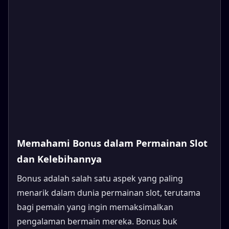
Memahami Bonus dalam Permainan Slot
dan Kelebihannya
Bonus adalah salah satu aspek yang paling
menarik dalam dunia permainan slot, terutama
bagi pemain yang ingin memaksimalkan
pengalaman bermain mereka. Bonus buk