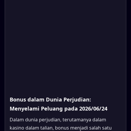
Bonus dalam Dunia Perjudian:
Menyelami Peluang pada 2026/06/24
Dalam dunia perjudian, terutamanya dalam
kasino dalam talian, bonus menjadi salah satu