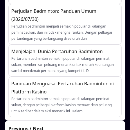
Perjudian Badminton: Panduan Umum
(2026/07/30)
Perjudian badminton menjadi semakin popular di kalangan
peminat sukan, dan ini tidak menghairankan. Dengan pelbagai
pertandingan yang berlangsung di seluruh dun
Menjelajahi Dunia Pertaruhan Badminton
Pertaruhan badminton semakin popular di kalangan peminat
sukan, memberikan peluang menarik untuk meraih keuntungan
sambil menikmati permainan yang kompetitif. D
Panduan Menguasai Pertaruhan Badminton di
Platform Kasino
Pertaruhan badminton semakin popular di kalangan peminat
sukan, dengan pelbagai platform kasino menawarkan peluang
untuk terlibat dalam aksi menarik ini. Dalam
Previous / Next