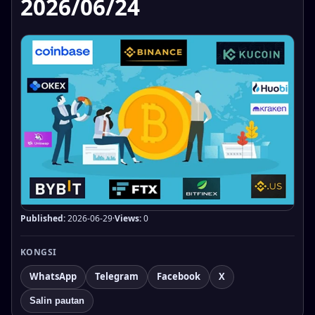
2026/06/24
Published:
2026-06-29
·
Views:
0
KONGSI
WhatsApp
Telegram
Facebook
X
Salin pautan