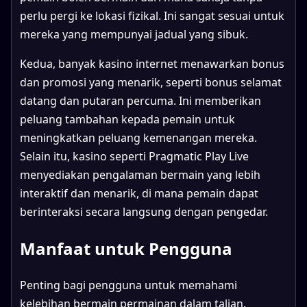
perlu pergi ke lokasi fizikal. Ini sangat sesuai untuk
mereka yang mempunyai jadual yang sibuk.
Kedua, banyak kasino internet menawarkan bonus
dan promosi yang menarik, seperti bonus selamat
datang dan putaran percuma. Ini memberikan
peluang tambahan kepada pemain untuk
meningkatkan peluang kemenangan mereka.
Selain itu, kasino seperti Pragmatic Play Live
menyediakan pengalaman bermain yang lebih
interaktif dan menarik, di mana pemain dapat
berinteraksi secara langsung dengan pengedar.
Manfaat untuk Pengguna
Penting bagi pengguna untuk memahami
kelebihan bermain permainan dalam talian.