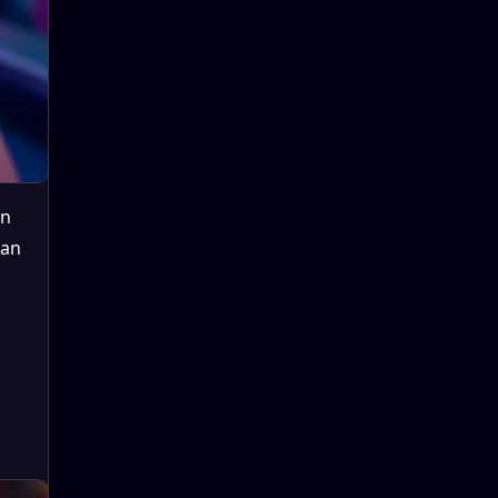
an
dan