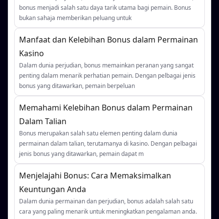
bonus menjadi salah satu daya tarik utama bagi pemain. Bonus
bukan sahaja memberikan peluang untuk
Manfaat dan Kelebihan Bonus dalam Permainan
Kasino
Dalam dunia perjudian, bonus memainkan peranan yang sangat
penting dalam menarik perhatian pemain. Dengan pelbagai jenis
bonus yang ditawarkan, pemain berpeluan
Memahami Kelebihan Bonus dalam Permainan
Dalam Talian
Bonus merupakan salah satu elemen penting dalam dunia
permainan dalam talian, terutamanya di kasino. Dengan pelbagai
jenis bonus yang ditawarkan, pemain dapat m
Menjelajahi Bonus: Cara Memaksimalkan
Keuntungan Anda
Dalam dunia permainan dan perjudian, bonus adalah salah satu
cara yang paling menarik untuk meningkatkan pengalaman anda.