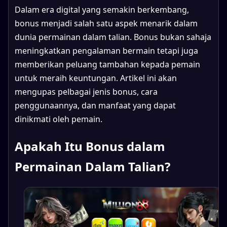
Dalam era digital yang semakin berkembang,
bonus menjadi salah satu aspek menarik dalam
dunia permainan dalam talian. Bonus bukan sahaja
meningkatkan pengalaman bermain tetapi juga
memberikan peluang tambahan kepada pemain
untuk meraih keuntungan. Artikel ini akan
mengupas pelbagai jenis bonus, cara
penggunaannya, dan manfaat yang dapat
dinikmati oleh pemain.
Apakah Itu Bonus dalam
Permainan Dalam Talian?