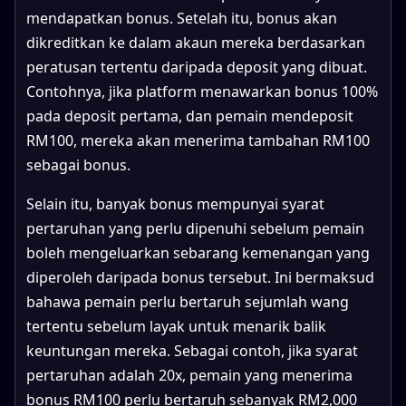
mendapatkan bonus. Setelah itu, bonus akan
dikreditkan ke dalam akaun mereka berdasarkan
peratusan tertentu daripada deposit yang dibuat.
Contohnya, jika platform menawarkan bonus 100%
pada deposit pertama, dan pemain mendeposit
RM100, mereka akan menerima tambahan RM100
sebagai bonus.
Selain itu, banyak bonus mempunyai syarat
pertaruhan yang perlu dipenuhi sebelum pemain
boleh mengeluarkan sebarang kemenangan yang
diperoleh daripada bonus tersebut. Ini bermaksud
bahawa pemain perlu bertaruh sejumlah wang
tertentu sebelum layak untuk menarik balik
keuntungan mereka. Sebagai contoh, jika syarat
pertaruhan adalah 20x, pemain yang menerima
bonus RM100 perlu bertaruh sebanyak RM2,000