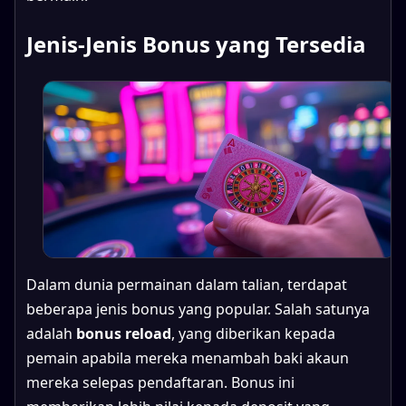
Jenis-Jenis Bonus yang Tersedia
Dalam dunia permainan dalam talian, terdapat
beberapa jenis bonus yang popular. Salah satunya
adalah
bonus reload
, yang diberikan kepada
pemain apabila mereka menambah baki akaun
mereka selepas pendaftaran. Bonus ini