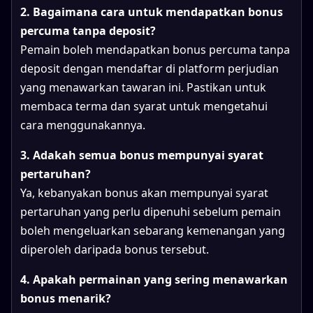
2. Bagaimana cara untuk mendapatkan bonus
percuma tanpa deposit?
Pemain boleh mendapatkan bonus percuma tanpa
deposit dengan mendaftar di platform perjudian
yang menawarkan tawaran ini. Pastikan untuk
membaca terma dan syarat untuk mengetahui
cara menggunakannya.
3. Adakah semua bonus mempunyai syarat
pertaruhan?
Ya, kebanyakan bonus akan mempunyai syarat
pertaruhan yang perlu dipenuhi sebelum pemain
boleh mengeluarkan sebarang kemenangan yang
diperoleh daripada bonus tersebut.
4. Apakah permainan yang sering menawarkan
bonus menarik?