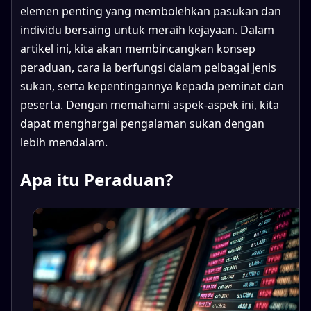
elemen penting yang membolehkan pasukan dan
individu bersaing untuk meraih kejayaan. Dalam
artikel ini, kita akan membincangkan konsep
peraduan, cara ia berfungsi dalam pelbagai jenis
sukan, serta kepentingannya kepada peminat dan
peserta. Dengan memahami aspek-aspek ini, kita
dapat menghargai pengalaman sukan dengan
lebih mendalam.
Apa itu Peraduan?