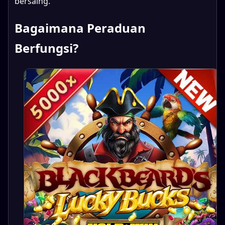
bersaing.
Bagaimana Peraduan
Berfungsi?