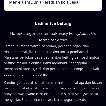
Menjelajahi Dunia Peraduan Bola Sepak
badminton betting
Home
Categories
Sitemap
Privacy Policy
About Us
Terms of Service
Laman ini menerbitkan panduan, perbandingan, dan
maklumat praktikal tentang kasino untuk pembaca di
Malaysia, berfokus pada badminton betting dan badminton
betting malaysia online. Kami membantu pengguna
memahami produk, ciri, dan permainan bertanggungjawab
sebelum memilih platform.
Kandungan adalah untuk tujuan maklumat sahaja dan bukan
nasihat perubatan atau kewangan. kasino melibatkan risiko;
hanya dewasa yang memenuhi umur sah di Malaysia patut
menyertai. Sila bermain secara bertanggungjawab.