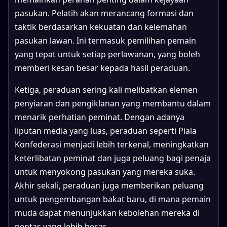
pasukan. Pelatih akan merancang formasi dan
taktik berdasarkan kekuatan dan kelemahan
pasukan lawan. Ini termasuk pemilihan pemain
yang tepat untuk setiap perlawanan, yang boleh
memberi kesan besar kepada hasil peraduan.
Ketiga, peraduan sering kali melibatkan elemen
penyiaran dan pengiklanan yang membantu dalam
menarik perhatian peminat. Dengan adanya
liputan media yang luas, peraduan seperti Piala
Konfederasi menjadi lebih terkenal, meningkatkan
keterlibatan peminat dan juga peluang bagi penaja
untuk menyokong pasukan yang mereka suka.
Akhir sekali, peraduan juga memberikan peluang
untuk pengembangan bakat baru, di mana pemain
muda dapat menunjukkan kebolehan mereka di
pentas yang lebih besar.