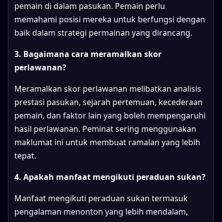
pemain di dalam pasukan. Pemain perlu
memahami posisi mereka untuk berfungsi dengan
baik dalam strategi permainan yang dirancang.
3. Bagaimana cara meramalkan skor
perlawanan?
Meramalkan skor perlawanan melibatkan analisis
prestasi pasukan, sejarah pertemuan, kecederaan
pemain, dan faktor lain yang boleh mempengaruhi
hasil perlawanan. Peminat sering menggunakan
maklumat ini untuk membuat ramalan yang lebih
tepat.
4. Apakah manfaat mengikuti peraduan sukan?
Manfaat mengikuti peraduan sukan termasuk
pengalaman menonton yang lebih mendalam,