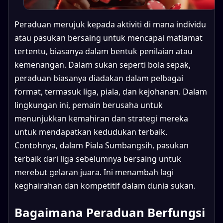
Peraduan merujuk kepada aktiviti di mana individu
atau pasukan bersaing untuk mencapai matlamat
tertentu, biasanya dalam bentuk penilaian atau
kemenangan. Dalam sukan seperti bola sepak,
peraduan biasanya diadakan dalam pelbagai
format, termasuk liga, piala, dan kejohanan. Dalam
lingkungan ini, pemain berusaha untuk
menunjukkan kemahiran dan strategi mereka
untuk mendapatkan kedudukan terbaik.
Contohnya, dalam Piala Sumbangsih, pasukan
terbaik dari liga sebelumnya bersaing untuk
merebut gelaran juara. Ini menambah lagi
keghairahan dan kompetitif dalam dunia sukan.
Bagaimana Peraduan Berfungsi