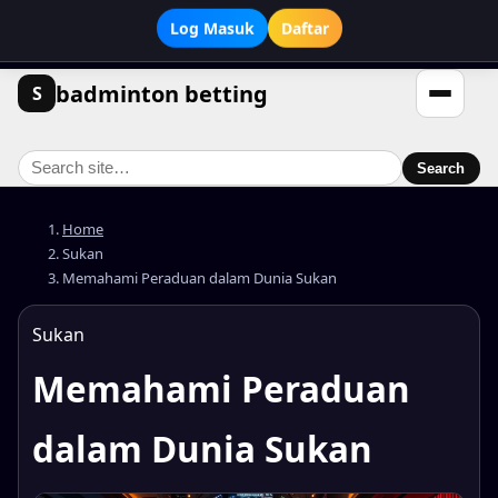
Log Masuk
Daftar
badminton betting
S
Search
Search
Home
Sukan
Memahami Peraduan dalam Dunia Sukan
Sukan
Memahami Peraduan
dalam Dunia Sukan