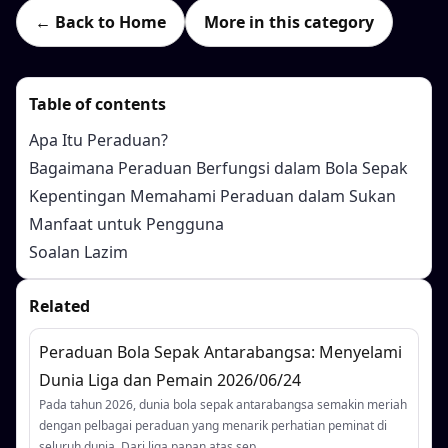
← Back to Home
More in this category
Table of contents
Apa Itu Peraduan?
Bagaimana Peraduan Berfungsi dalam Bola Sepak
Kepentingan Memahami Peraduan dalam Sukan
Manfaat untuk Pengguna
Soalan Lazim
Related
Peraduan Bola Sepak Antarabangsa: Menyelami
Dunia Liga dan Pemain 2026/06/24
Pada tahun 2026, dunia bola sepak antarabangsa semakin meriah
dengan pelbagai peraduan yang menarik perhatian peminat di
seluruh dunia. Dari liga papan atas sep