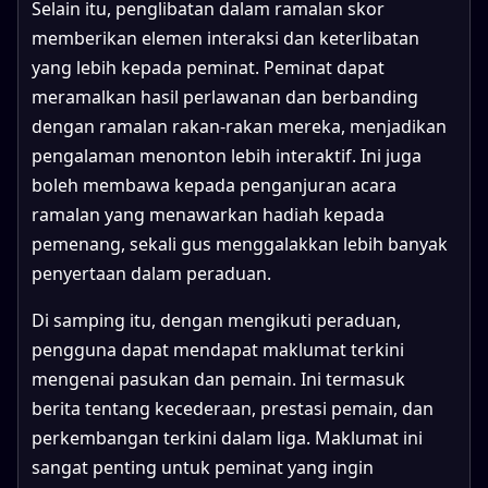
Selain itu, penglibatan dalam ramalan skor
memberikan elemen interaksi dan keterlibatan
yang lebih kepada peminat. Peminat dapat
meramalkan hasil perlawanan dan berbanding
dengan ramalan rakan-rakan mereka, menjadikan
pengalaman menonton lebih interaktif. Ini juga
boleh membawa kepada penganjuran acara
ramalan yang menawarkan hadiah kepada
pemenang, sekali gus menggalakkan lebih banyak
penyertaan dalam peraduan.
Di samping itu, dengan mengikuti peraduan,
pengguna dapat mendapat maklumat terkini
mengenai pasukan dan pemain. Ini termasuk
berita tentang kecederaan, prestasi pemain, dan
perkembangan terkini dalam liga. Maklumat ini
sangat penting untuk peminat yang ingin