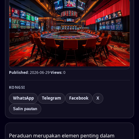
Published:
2026-06-29
·
Views:
0
KONGSI
WhatsApp
Telegram
Facebook
X
Salin pautan
Peraduan merupakan elemen penting dalam