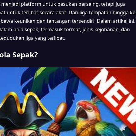
menjadi platform untuk pasukan bersaing, tetapi juga
untuk terlibat secara aktif. Dari liga tempatan hingga ke
wa keunikan dan tantangan tersendiri. Dalam artikel ini,
alam bola sepak, termasuk format, jenis kejohanan, dan
edudukan liga yang terlibat.
ola Sepak?