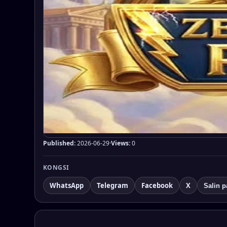
Published:
2026-06-29
·
Views:
0
KONGSI
WhatsApp
Telegram
Facebook
X
Salin p