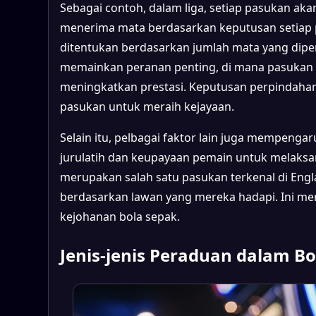
Sebagai contoh, dalam liga, setiap pasukan ak
menerima mata berdasarkan keputusan setiap 
ditentukan berdasarkan jumlah mata yang diper
memainkan peranan penting, di mana pasukan
meningkatkan prestasi. Keputusan perpindaha
pasukan untuk meraih kejayaan.
Selain itu, pelbagai faktor lain juga mempengar
jurulatih dan keupayaan pemain untuk melaksan
merupakan salah satu pasukan terkenal di Engl
berdasarkan lawan yang mereka hadapi. Ini me
kejohanan bola sepak.
Jenis-jenis Peraduan dalam Bo