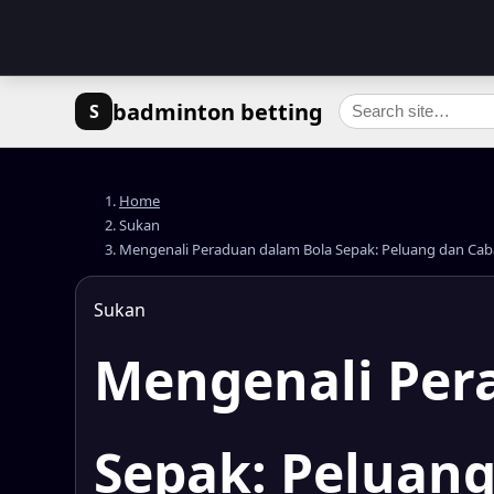
badminton betting
S
Search
Home
Sukan
Mengenali Peraduan dalam Bola Sepak: Peluang dan Cab
Sukan
Mengenali Per
Sepak: Peluan