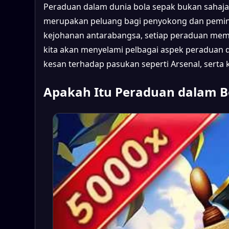
Peraduan dalam dunia bola sepak bukan sahaja 
merupakan peluang bagi penyokong dan peminat 
kejohanan antarabangsa, setiap peraduan memba
kita akan menyelami pelbagai aspek peraduan d
kesan terhadap pasukan seperti Arsenal, serta k
Apakah Itu Peraduan dalam B