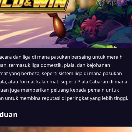
acara dan liga di mana pasukan bersaing untuk meraih
uan, termasuk liga domestik, piala, dan kejohanan
at yang berbeza, seperti sistem liga di mana pasukan
a, atau format kalah mati seperti Piala Cabaran di mana
duan juga memberikan peluang kepada pemain untuk
untuk membina reputasi di peringkat yang lebih tinggi.
aduan