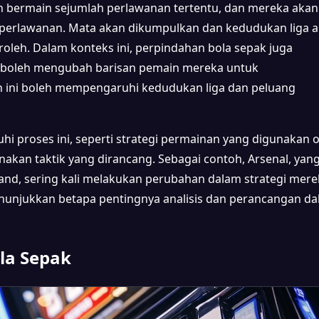
an bermain sejumlah perlawanan tertentu, dan mereka akan
perlawanan. Mata akan dikumpulkan dan kedudukan liga 
oleh. Dalam konteks ini, perpindahan bola sepak juga
 boleh mengubah barisan pemain mereka untuk
n ini boleh mempengaruhi kedudukan liga dan peluang
uhi proses ini, seperti strategi permainan yang digunakan 
akan taktik yang dirancang. Sebagai contoh, Arsenal, yan
and, sering kali melakukan perubahan dalam strategi mere
nunjukkan betapa pentingnya analisis dan perancangan d
la Sepak