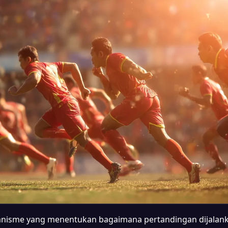
anisme yang menentukan bagaimana pertandingan dijalank