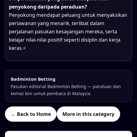
penyokong daripada peraduan?
Penyokong mendapat peluang untuk menyaksikan
perlawanan yang menarik, terlibat dalam
perjalanan pasukan kesayangan mereka, serta
belajar nilai-nilai positif seperti disiplin dan kerja
keras.<
Badminton Betting
Pasukan editorial Badminton Betting — panduan dan
kemas kini untuk pembaca di Malaysia.
← Back to Home
More in this category