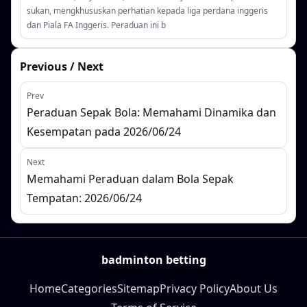
sukan, mengkhususkan perhatian kepada liga perdana inggeris
dan Piala FA Inggeris. Peraduan ini b
Previous / Next
Prev
Peraduan Sepak Bola: Memahami Dinamika dan
Kesempatan pada 2026/06/24
Next
Memahami Peraduan dalam Bola Sepak
Tempatan: 2026/06/24
badminton betting
Home
Categories
Sitemap
Privacy Policy
About Us