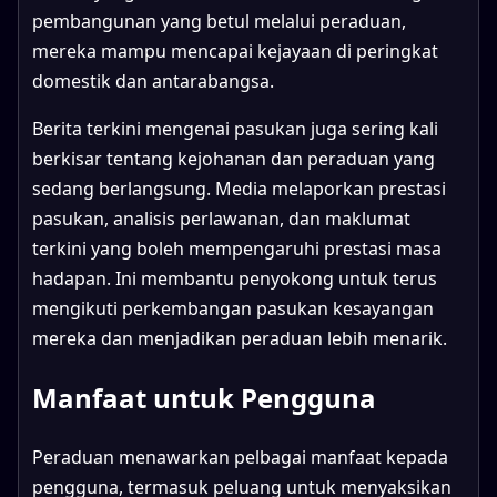
pembangunan yang betul melalui peraduan,
mereka mampu mencapai kejayaan di peringkat
domestik dan antarabangsa.
Berita terkini mengenai pasukan juga sering kali
berkisar tentang kejohanan dan peraduan yang
sedang berlangsung. Media melaporkan prestasi
pasukan, analisis perlawanan, dan maklumat
terkini yang boleh mempengaruhi prestasi masa
hadapan. Ini membantu penyokong untuk terus
mengikuti perkembangan pasukan kesayangan
mereka dan menjadikan peraduan lebih menarik.
Manfaat untuk Pengguna
Peraduan menawarkan pelbagai manfaat kepada
pengguna, termasuk peluang untuk menyaksikan