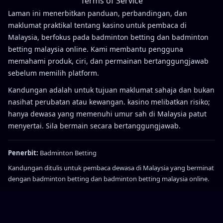
Terms of Service
Laman ini menerbitkan panduan, perbandingan, dan
maklumat praktikal tentang kasino untuk pembaca di
Malaysia, berfokus pada badminton betting dan badminton
betting malaysia online. Kami membantu pengguna
memahami produk, ciri, dan permainan bertanggungjawab
sebelum memilih platform.
Kandungan adalah untuk tujuan maklumat sahaja dan bukan
nasihat perubatan atau kewangan. kasino melibatkan risiko;
hanya dewasa yang memenuhi umur sah di Malaysia patut
menyertai. Sila bermain secara bertanggungjawab.
Penerbit:
Badminton Betting
Kandungan ditulis untuk pembaca dewasa di Malaysia yang berminat
dengan badminton betting dan badminton betting malaysia online.
Hubungi:
support@sh-shengbao.com
Liputan sukan adalah untuk maklumat dan tontonan
bertanggungjawab sahaja.