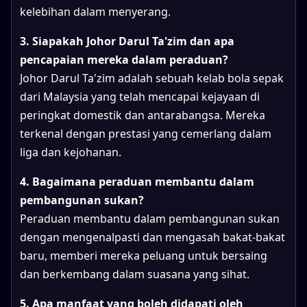
kelebihan dalam menyerang.
3. Siapakah Johor Darul Ta'zim dan apa
pencapaian mereka dalam peraduan?
Johor Darul Ta'zim adalah sebuah kelab bola sepak
dari Malaysia yang telah mencapai kejayaan di
peringkat domestik dan antarabangsa. Mereka
terkenal dengan prestasi yang cemerlang dalam
liga dan kejohanan.
4. Bagaimana peraduan membantu dalam
pembangunan sukan?
Peraduan membantu dalam pembangunan sukan
dengan mengenalpasti dan mengasah bakat-bakat
baru, memberi mereka peluang untuk bersaing
dan berkembang dalam suasana yang sihat.
5. Apa manfaat yang boleh didapati oleh