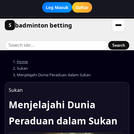
Log Masuk
Daftar
badminton betting
S
Search
Search
Home
Sukan
Menjelajahi Dunia Peraduan dalam Sukan
Sukan
Menjelajahi Dunia
Peraduan dalam Sukan