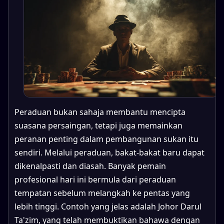
Peraduan bukan sahaja membantu mencipta
suasana persaingan, tetapi juga memainkan
peranan penting dalam pembangunan sukan itu
sendiri. Melalui peraduan, bakat-bakat baru dapat
dikenalpasti dan diasah. Banyak pemain
profesional hari ini bermula dari peraduan
tempatan sebelum melangkah ke pentas yang
lebih tinggi. Contoh yang jelas adalah Johor Darul
Ta'zim, yang telah membuktikan bahawa dengan