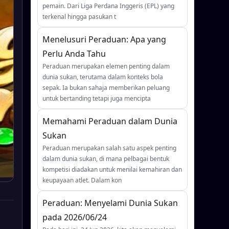
pemain. Dari Liga Perdana Inggeris (EPL) yang
terkenal hingga pasukan t
Menelusuri Peraduan: Apa yang
Perlu Anda Tahu
Peraduan merupakan elemen penting dalam
dunia sukan, terutama dalam konteks bola
sepak. Ia bukan sahaja memberikan peluang
untuk bertanding tetapi juga mencipta
Memahami Peraduan dalam Dunia
Sukan
Peraduan merupakan salah satu aspek penting
dalam dunia sukan, di mana pelbagai bentuk
kompetisi diadakan untuk menilai kemahiran dan
keupayaan atlet. Dalam kon
Peraduan: Menyelami Dunia Sukan
pada 2026/06/24