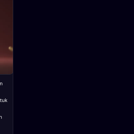
an
ntuk
n