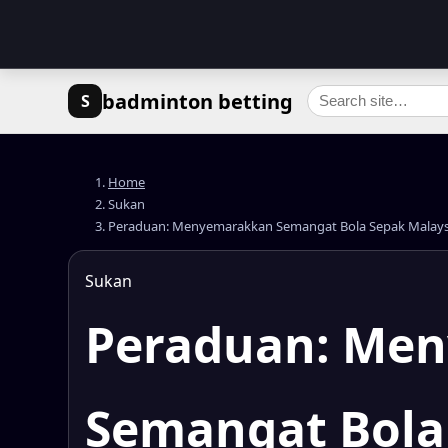
badminton betting
S
Search
Home
Sukan
Peraduan: Menyemarakkan Semangat Bola Sepak Malaysi
Sukan
Peraduan: Me
Semangat Bola