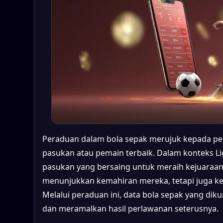
Peraduan dalam bola sepak merujuk kepada pe
pasukan atau pemain terbaik. Dalam konteks Li
pasukan yang bersaing untuk meraih kejuaraa
menunjukkan kemahiran mereka, tetapi juga ke
Melalui peraduan ini, data bola sepak yang dik
dan meramalkan hasil perlawanan seterusnya.