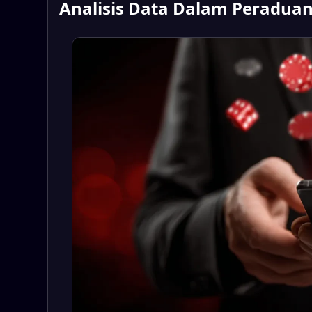
Analisis Data Dalam Peraduan