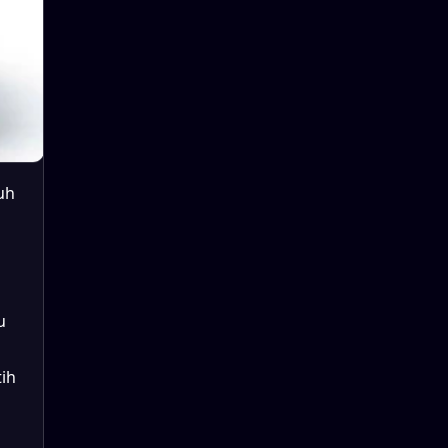
uh
m
u
ih