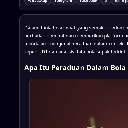
WhatsApp
Telegram
Facebook
X
Salin p
Dalam dunia bola sepak yang semakin berkem
perhatian peminat dan memberikan platform un
mendalam mengenai peraduan dalam konteks L
seperti JDT dan analisis data bola sepak terkini.
Apa Itu Peraduan Dalam Bola